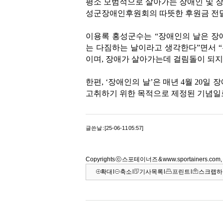
평소 모범적으로 살아가는 장애인 및 장
성군장애인후원회의 따뜻한 후원금 전달
이용록 홍성군수는 “장애인의 날은 장
는 다짐하는 날이라고 생각한다”면서 
이며, 장애가 살아가는데 걸림돌이 되지
한편, ‘장애인의 날’은 매년 4월 20일
고취하기 위한 목적으로 제정된 기념일로
글쓴날 : [25-06-11 05:57]
Copyrights ⓒ 스포테이너즈 & www.sportainers.c
확대
l
축소
l
기사목록
l
프린트
l
스크랩하