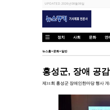
UPDATED.
2026년 08월 06일
정치
사회
문화
연
뉴스홈
>
문화
>
일반
홍성군, 장애 공감
제31회 홍성군 장애인한마당 행사 개