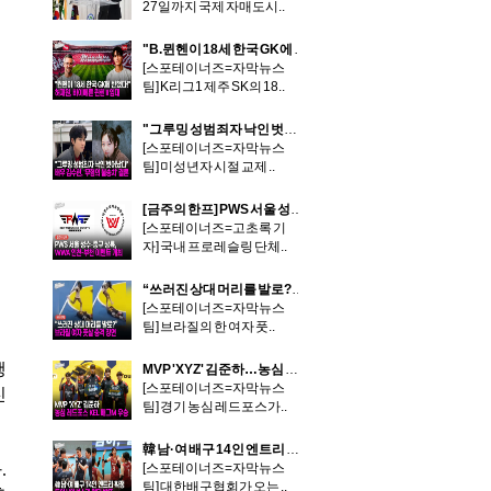
27일까지 국제 자매도시..
"B.뮌헨이 18세 한국 GK에 반했다!"…제주 허재원, 바이에른 뮌헨 II 임대
[스포테이너즈=자막뉴스
팀] K리그1 제주 SK의 18..
"그루밍 성범죄자 낙인 벗어났다" 배우 김수현, '무혐의 불송치' 결론
[스포테이너즈=자막뉴스
팀] 미성년자 시절 교제 ..
[금주의 한프] PWS 서울 성수-중구 상륙, WWA 인천-부천 이색 이벤트 개최
[스포테이너즈=고초록 기
자] 국내 프로레슬링 단체..
“쓰러진 상대 머리를 발로?” 브라질 여자 풋살 충격 장면
[스포테이너즈=자막뉴스
팀] 브라질의 한 여자 풋..
행
MVP 'XYZ' 김준하…농심 레드포스 KEL 배그M 우승
[스포테이너즈=자막뉴스
진
팀] 경기 농심 레드포스가..
韓 남·여 배구 14인 엔트리 확정…동아시아선수권 명단 발표
.
[스포테이너즈=자막뉴스
팀] 대한배구협회가 오는 ..