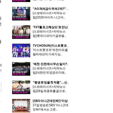
홍
"AG 격려금이 무려 2억?"…진천 선수촌 발칵 뒤집혔다!
[스포테이너즈=자막뉴스
팀] 2026 아이치·나고야 ..
가
것
‘TXT를 초고해상도’로 만난다!…7/31 롯데시네마 VR 콘서트 개봉
[스포테이너즈=자막뉴스
팀] 롯데시네마가 글로벌 ..
을
TV CHOSUN [미스트롯 포유] 허찬미X울랄라세션, '아름다운 밤'으로 무대 압도! 이소나X한경일과 박빙 승부
'미스트롯 포유' 허찬미와 울
랄라세션의 기세가 심..
'예천·진천에서 무슨 일이?'…양궁 신동 39명 대집결!
]
[스포테이너즈=자막뉴스
기
팀] 대한민국 양궁의 미래..
"평생 못 잊을 첫 작품"…신예 한태하 '진심' 종영 소감
[스포테이너즈=자막뉴스
팀] 28일 최종회를 끝으로..
[SBS 아니근데진짜!] ‘이상화♥’ 강남, '아내 한마디면 깨갱“ 강아지와 서열 동급 현실 결혼 생활 대공개!
27일 방송된 SBS ‘아니 근데
진짜!’에서는 고준..