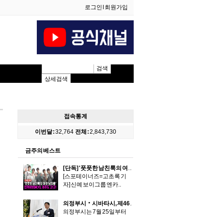
로그인
l
회원가입
검색
상세검색
접속통계
이번달 :
32,764
전체 :
2,843,730
금주의 베스트
[단독] '풋풋한 남친룩의 여섯 남자들' 엔카이브(NCV), 스케줄 차 제주도 고!고!
​[스포테이너즈=고초록 기
자] 신예 보이그룹 엔카..
의정부시‧시바타시, 제46회 친선교환경기로 우정 더하다
의정부시는 7월 25일부터