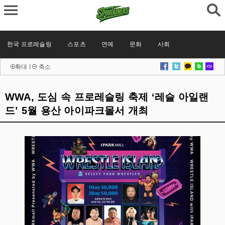
한국 프로레슬링
스포츠
연예
문화
사회
확대
l
축소
WWA, 도심 속 프로레슬링 축제 ‘레슬 아일랜
드’ 5월 용산 아이파크몰서 개최