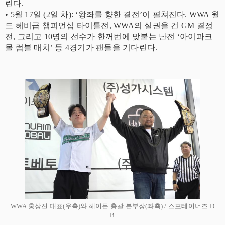
린다.
• ​5월 17일 (2일 차): ‘왕좌를 향한 결전’이 펼쳐진다. WWA 월
드 헤비급 챔피언십 타이틀전, WWA의 실권을 건 GM 결정
전, 그리고 10명의 선수가 한꺼번에 맞붙는 난전 ‘아이파크
몰 럼블 매치’ 등 4경기가 팬들을 기다린다.
WWA 홍상진 대표(우측)와 헤이든 총괄 본부장(좌측) / 스포테이너즈 D
B