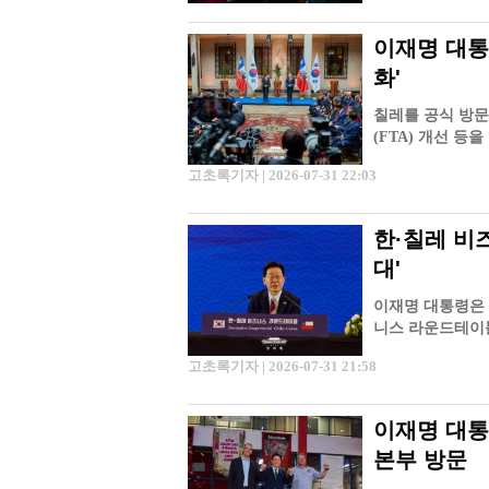
이재명 대통
화'
칠레를 공식 방문
(FTA) 개선 등
해 '한-칠레 FTA
고초록기자 | 2026-07-31 22:03
한·칠레 비
대'
이재명 대통령은 
니스 라운드테이블
분야의 경제협력
고초록기자 | 2026-07-31 21:58
이재명 대통
본부 방문