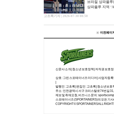
브라질 상파울루를
상파울루 지역 ‘
산업화의 중심지
고초록기자 | 2026-07-30 08:50
이전 페이
신문사 소개
|
청소년 보호정책
|
저작권 보호
상호 : 그린 스포테이너즈 미디어 | 사업자등록번호 : 
|
발행인 : 고초록 | 편집인 : 고초록 | 청소년보
주소 : 인천광역시 서구 크리스탈로74번길 31, 월드플
제보 및 취재요청, 비즈니스 문의 : sportscomp
스포테이너즈 (SPORTAINERS)의 모든 
COPYRIGHT © SPORTAINERS ALL RIGHT