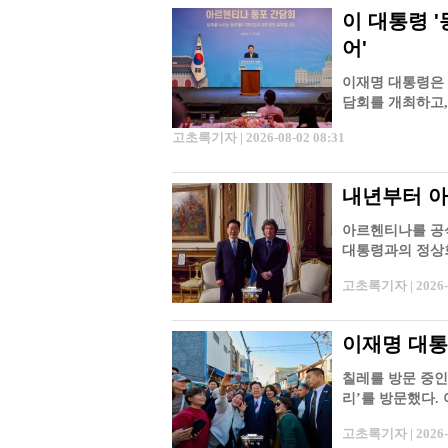
이 대통령 
어'
이재명 대통령은 
담회를 개최하고,
면 브리핑을 통해
고초록기자 | 2026-08-02 08:31
내년부터 아
아르헨티나를 공식
대통령과의 정상회
터 아르헨티나산
고초록기자 | 2026-0
이재명 대통
칠레를 방문 중인
리’를 방문했다.
날 직접 현장을
고초록기자 | 2026-0