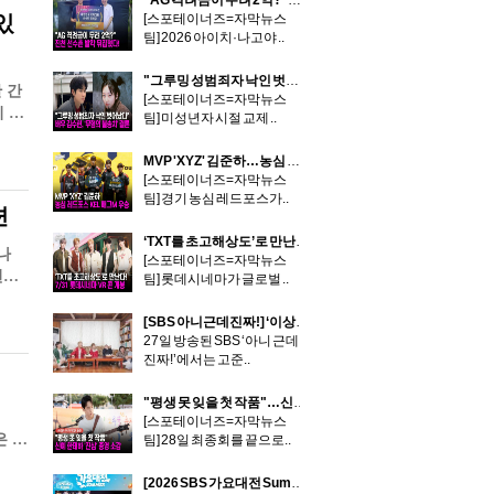
"AG 격려금이 무려 2억?"…진천 선수촌 발칵 뒤집혔다!
있
[스포테이너즈=자막뉴스
팀] 2026 아이치·나고야 ..
"그루밍 성범죄자 낙인 벗어났다" 배우 김수현, '무혐의 불송치' 결론
 간
[스포테이너즈=자막뉴스
 서
팀] 미성년자 시절 교제 ..
MVP 'XYZ' 김준하…농심 레드포스 KEL 배그M 우승
[스포테이너즈=자막뉴스
팀] 경기 농심 레드포스가..
련
‘TXT를 초고해상도’로 만난다!…7/31 롯데시네마 VR 콘서트 개봉
나
[스포테이너즈=자막뉴스
년부
팀] 롯데시네마가 글로벌 ..
[SBS 아니근데진짜!] ‘이상화♥’ 강남, '아내 한마디면 깨갱“ 강아지와 서열 동급 현실 결혼 생활 대공개!
27일 방송된 SBS ‘아니 근데
진짜!’에서는 고준..
"평생 못 잊을 첫 작품"…신예 한태하 '진심' 종영 소감
[스포테이너즈=자막뉴스
은 이
팀] 28일 최종회를 끝으로..
[2026 SBS 가요대전 Summer] 킥플립·알파드라이브원·앤더블, ‘Red Summer Night’ 스페셜 스테이지 예고!