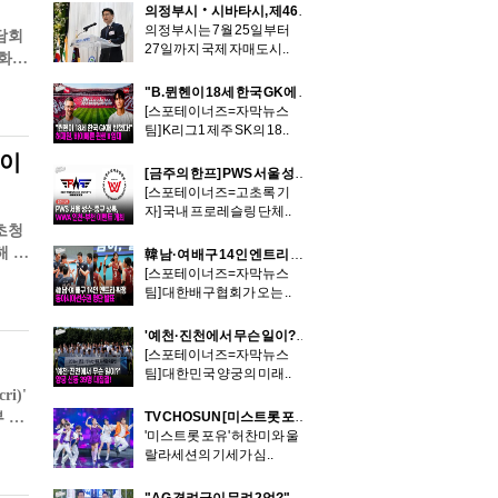
의정부시‧시바타시, 제46회 친선교환경기로 우정 더하다
의정부시는 7월 25일부터
담회
27일까지 국제 자매도시..
주화
"B.뮌헨이 18세 한국 GK에 반했다!"…제주 허재원, 바이에른 뮌헨 II 임대
[스포테이너즈=자막뉴스
팀] K리그1 제주 SK의 18..
들이
[금주의 한프] PWS 서울 성수-중구 상륙, WWA 인천-부천 이색 이벤트 개최
[스포테이너즈=고초록 기
자] 국내 프로레슬링 단체..
초청
해 전
韓 남·여 배구 14인 엔트리 확정…동아시아선수권 명단 발표
[스포테이너즈=자막뉴스
팀] 대한배구협회가 오는 ..
'예천·진천에서 무슨 일이?'…양궁 신동 39명 대집결!
[스포테이너즈=자막뉴스
팀] 대한민국 양궁의 미래..
i)'
 간
TV CHOSUN [미스트롯 포유] 허찬미X울랄라세션, '아름다운 밤'으로 무대 압도! 이소나X한경일과 박빙 승부
'미스트롯 포유' 허찬미와 울
랄라세션의 기세가 심..