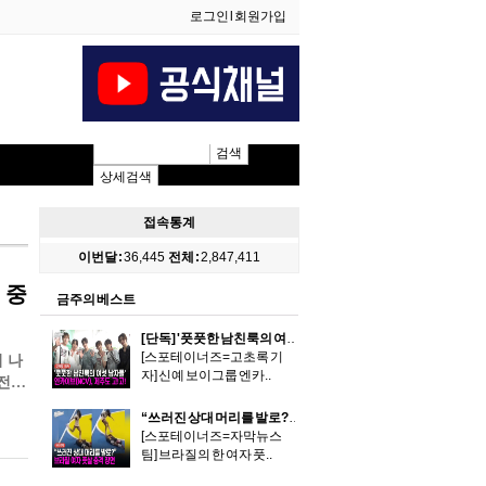
로그인
l
회원가입
검색
상세검색
접속통계
이번달 :
36,445
전체 :
2,847,411
 중
금주의 베스트
[단독] '풋풋한 남친룩의 여섯 남자들' 엔카이브(NCV), 스케줄 차 제주도 고!고!
​[스포테이너즈=고초록 기
 나
자] 신예 보이그룹 엔카..
전
“쓰러진 상대 머리를 발로?” 브라질 여자 풋살 충격 장면
[스포테이너즈=자막뉴스
팀] 브라질의 한 여자 풋..