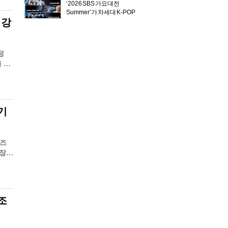
‘2026 SBS 가요대전
Summer’가 차세대 K-POP
 강
주..
정
를 위
기
비즈
성장
조