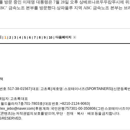
 방문 중인 이재명 대통령은 7월 28일 오후 상베르나르두두캄푸시에 
ABC’ 금속노조 본부를 방문했다.상파울루 지역 ABC 금속노조 본부는 브
지
다음 페이지
|
1
|
2
|
3
|
4
|
5
|
6
|
7
|
8
|
9
|
10
|
정책
517-38-01567 | 대표 : 고초록 | 제호명 : 스포테이너즈 (SPORTAINERS) | 신문등록번호
호책임자 : 고초록 대표
라자 7층 701-7803호 | 대표 번호 : +8210-2124-9063 |
lex_jebo@naver.com | 후원 계좌 : 국민은행 757301-00-350806 (그린 스포테이너즈 
기사(콘텐츠)는 저작권법의 보호를 받으며, 무단ㆍ전재ㆍ복사ㆍ배포 등을 금지합니다.
S RESERVED.