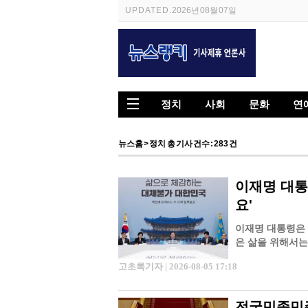
UPDATED.
2026년 08월 07일
정치
사회
문화
연
뉴스홈
> 정치 총 기사 건수 : 283 건
이재명 대통
요'
이재명 대통령은 
은 삶을 위해서는
청와대 영빈관에
고초록기자 | 2026-08-05 17:18
전국민족민