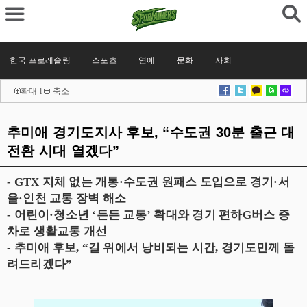
한국 프로레슬링
스포츠
연예
문화
사회
확대
l
축소
추미애 경기도지사 후보, “수도권 30분 출근 대
전환 시대 열겠다”
- GTX 지체 없는 개통·수도권 원패스 도입으로 경기·서
울·인천 교통 장벽 해소
- 어린이·청소년 ‘든든 교통’ 확대와 경기 편하G버스 증
차로 생활교통 개선
- 추미애 후보, “길 위에서 낭비되는 시간, 경기도민께 돌
려드리겠다”