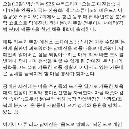
오늘(13일) 방송되는 SBS 수목드라마 ‘오늘도 매진했습니
다’(연출 안종연/ 극본 진승희/ 제작 스튜디오S, 비욘드제이,
슬링샷 스튜디오) 7회에서는 청년 농부 매튜 리(안효섭 분)와
탑 쇼호스트 담예진(채원빈 분), 레뚜알 전무이사 서에릭(김
범 분)이 덕풍마을 친선 체육대회에 출격한다.
매튜 리는 레뚜알 에센스 쇼케이스 방송사건 이후 수많은 논
란에 휩싸여 괴로워하는 담예진을 덕풍마을로 데려왔다. 담
예진의 잃어버린 잠을 되찾아주려는 매튜 리와 바쁜 도시를
벗어나 잠시나마 휴식을 취할 수 있게 된 담예진, 두 남녀의
평화롭고도 설렘 가득한 덕풍 생활이 이어지고 있는 가운데
온 동네를 들썩이게 할 마을 행사가 찾아온다.
공개된 사진에는 마을 주민들의 뜨거운 열기로 가득한 체육
대회 현장이 포착돼 흥미진진함을 자극한다. 마을 터줏대감
인 송학댁(고두심 분)부터 버섯 농장 작업반장인 박광모(조
복래 분)까지 온 동네 사람들이 모여 경기와 응원을 펼치고
있는 것.
여기에 매튜 리와 담예진은 ‘몸으로 말해요’ 짝꿍으로 게임