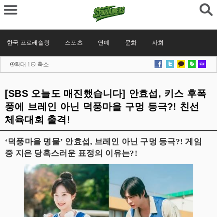
한국 프로레슬링
스포츠
연예
문화
사회
확대
l
축소
[SBS 오늘도 매진했습니다] 안효섭, 키스 후폭
풍에 브레인 아닌 덕풍마을 구멍 등극?! 친선
체육대회 출격!
‘덕풍마을 명물’ 안효섭, 브레인 아닌 구멍 등극?! 게임
중 지은 당혹스러운 표정의 이유는?!