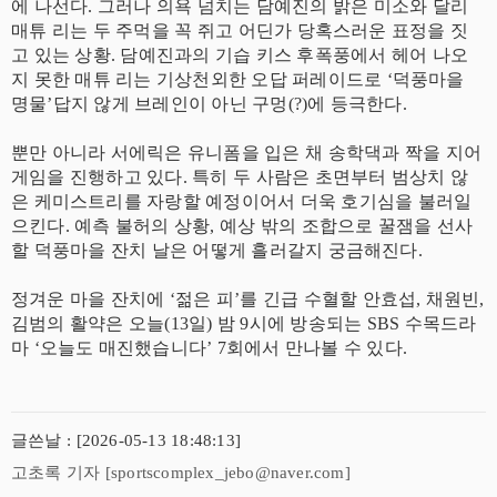
에 나선다. 그러나 의욕 넘치는 담예진의 밝은 미소와 달리
매튜 리는 두 주먹을 꼭 쥐고 어딘가 당혹스러운 표정을 짓
고 있는 상황. 담예진과의 기습 키스 후폭풍에서 헤어 나오
지 못한 매튜 리는 기상천외한 오답 퍼레이드로 ‘덕풍마을
명물’답지 않게 브레인이 아닌 구멍(?)에 등극한다.
뿐만 아니라 서에릭은 유니폼을 입은 채 송학댁과 짝을 지어
게임을 진행하고 있다. 특히 두 사람은 초면부터 범상치 않
은 케미스트리를 자랑할 예정이어서 더욱 호기심을 불러일
으킨다. 예측 불허의 상황, 예상 밖의 조합으로 꿀잼을 선사
할 덕풍마을 잔치 날은 어떻게 흘러갈지 궁금해진다.
정겨운 마을 잔치에 ‘젊은 피’를 긴급 수혈할 안효섭, 채원빈,
김범의 활약은 오늘(13일) 밤 9시에 방송되는 SBS 수목드라
마 ‘오늘도 매진했습니다’ 7회에서 만나볼 수 있다.
글쓴날 : [2026-05-13 18:48:13]
고초록 기자 [sportscomplex_jebo@naver.com]