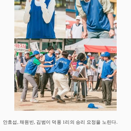
안효섭, 채원빈, 김범이 덕풍 1리의 승리 요정을 노린다.