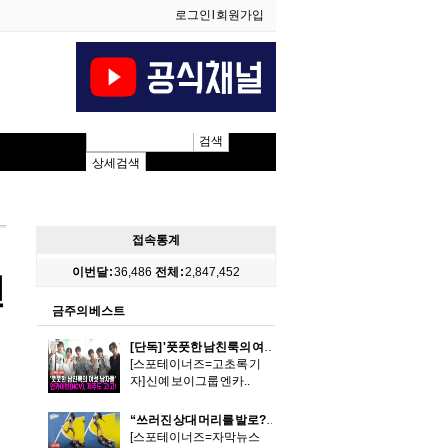
로그인
l
회원가입
검색
상세검색
접속통계
이번달 :
36,486
전체 :
2,847,452
천
금주의 베스트
[단독] '풋풋한 남친룩의 여섯 남자들' 엔카이브(NCV), 스케줄 차 제주도 고!고!
​[스포테이너즈=고초록 기
자] 신예 보이그룹 엔카..
“쓰러진 상대 머리를 발로?” 브라질 여자 풋살 충격 장면
[스포테이너즈=자막뉴스