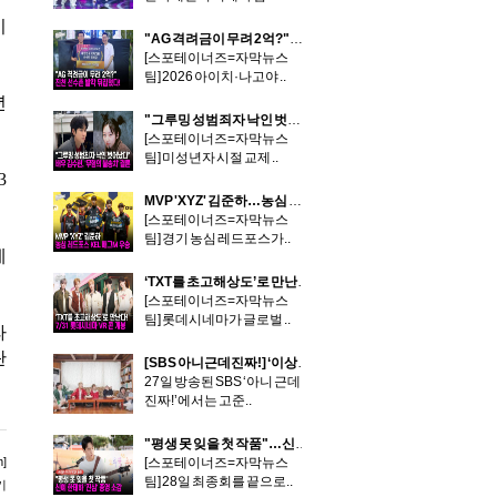
기
"AG 격려금이 무려 2억?"…진천 선수촌 발칵 뒤집혔다!
[스포테이너즈=자막뉴스
팀] 2026 아이치·나고야 ..
년
"그루밍 성범죄자 낙인 벗어났다" 배우 김수현, '무혐의 불송치' 결론
[스포테이너즈=자막뉴스
팀] 미성년자 시절 교제 ..
3
MVP 'XYZ' 김준하…농심 레드포스 KEL 배그M 우승
[스포테이너즈=자막뉴스
팀] 경기 농심 레드포스가..
세
‘TXT를 초고해상도’로 만난다!…7/31 롯데시네마 VR 콘서트 개봉
[스포테이너즈=자막뉴스
팀] 롯데시네마가 글로벌 ..
라
란
[SBS 아니근데진짜!] ‘이상화♥’ 강남, '아내 한마디면 깨갱“ 강아지와 서열 동급 현실 결혼 생활 대공개!
27일 방송된 SBS ‘아니 근데
진짜!’에서는 고준..
"평생 못 잊을 첫 작품"…신예 한태하 '진심' 종영 소감
]
[스포테이너즈=자막뉴스
팀] 28일 최종회를 끝으로..
기