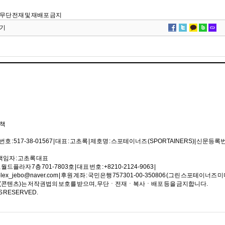
om, 무단 전재 및 재배포 금지
기
정책
517-38-01567 | 대표 : 고초록 | 제호명 : 스포테이너즈 (SPORTAINERS) | 신문등록번호
호책임자 : 고초록 대표
라자 7층 701-7803호 | 대표 번호 : +8210-2124-9063 |
lex_jebo@naver.com | 후원 계좌 : 국민은행 757301-00-350806 (그린 스포테이너즈 
기사(콘텐츠)는 저작권법의 보호를 받으며, 무단ㆍ전재ㆍ복사ㆍ배포 등을 금지합니다.
S RESERVED.