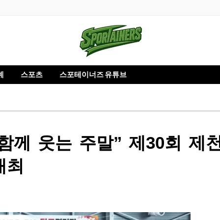
예
스포츠
스포테이너즈 유튜브
함께 웃는 주말” 제30회 제
개최