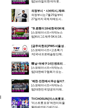
팀] 브라질의 한 여자 풋..
의정부시‧시바타시, 제46회 친선교환경기로 우정 더하다
의정부시는 7월 25일부터
27일까지 국제 자매도시..
"B.뮌헨이 18세 한국 GK에 반했다!"…제주 허재원, 바이에른 뮌헨 II 임대
[스포테이너즈=자막뉴스
팀] K리그1 제주 SK의 18..
[금주의 한프] PWS 서울 성수-중구 상륙, WWA 인천-부천 이색 이벤트 개최
[스포테이너즈=고초록 기
자] 국내 프로레슬링 단체..
韓 남·여 배구 14인 엔트리 확정…동아시아선수권 명단 발표
[스포테이너즈=자막뉴스
팀] 대한배구협회가 오는 ..
'예천·진천에서 무슨 일이?'…양궁 신동 39명 대집결!
[스포테이너즈=자막뉴스
팀] 대한민국 양궁의 미래..
제
TV CHOSUN [미스트롯 포유] 허찬미X울랄라세션, '아름다운 밤'으로 무대 압도! 이소나X한경일과 박빙 승부
'미스트롯 포유' 허찬미와 울
랄라세션의 기세가 심..