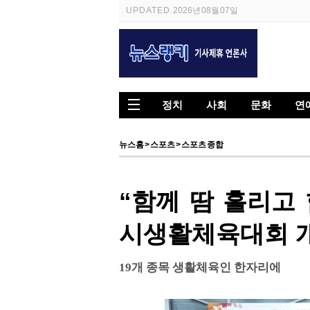
UPDATED.
2026년 08월 07일
정치
사회
문화
연
뉴스홈
>
스포츠
>
스포츠 종합
“함께 땀 흘리고 
시생활체육대회 
19개 종목 생활체육인 한자리에