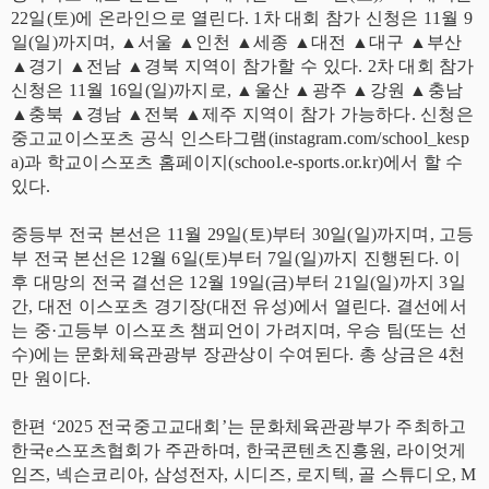
22일(토)에 온라인으로 열린다. 1차 대회 참가 신청은 11월 9
일(일)까지며, ▲서울 ▲인천 ▲세종 ▲대전 ▲대구 ▲부산
▲경기 ▲전남 ▲경북 지역이 참가할 수 있다. 2차 대회 참가
신청은 11월 16일(일)까지로, ▲울산 ▲광주 ▲강원 ▲충남
▲충북 ▲경남 ▲전북 ▲제주 지역이 참가 가능하다. 신청은
중고교이스포츠 공식 인스타그램(instagram.com/school_kesp
a)과 학교이스포츠 홈페이지(school.e-sports.or.kr)에서 할 수
있다.
중등부 전국 본선은 11월 29일(토)부터 30일(일)까지며, 고등
부 전국 본선은 12월 6일(토)부터 7일(일)까지 진행된다. 이
후 대망의 전국 결선은 12월 19일(금)부터 21일(일)까지 3일
간, 대전 이스포츠 경기장(대전 유성)에서 열린다. 결선에서
는 중·고등부 이스포츠 챔피언이 가려지며, 우승 팀(또는 선
수)에는 문화체육관광부 장관상이 수여된다. 총 상금은 4천
만 원이다.
한편 ‘2025 전국중고교대회’는 문화체육관광부가 주최하고
한국e스포츠협회가 주관하며, 한국콘텐츠진흥원, 라이엇게
임즈, 넥슨코리아, 삼성전자, 시디즈, 로지텍, 골 스튜디오, M