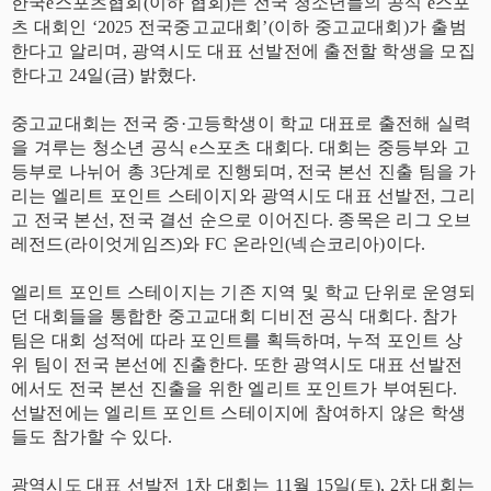
한국e스포츠협회(이하 협회)는 전국 청소년들의 공식 e스포
츠 대회인 ‘2025 전국중고교대회’(이하 중고교대회)가 출범
한다고 알리며, 광역시도 대표 선발전에 출전할 학생을 모집
한다고 24일(금) 밝혔다.
중고교대회는 전국 중·고등학생이 학교 대표로 출전해 실력
을 겨루는 청소년 공식 e스포츠 대회다. 대회는 중등부와 고
등부로 나뉘어 총 3단계로 진행되며, 전국 본선 진출 팀을 가
리는 엘리트 포인트 스테이지와 광역시도 대표 선발전, 그리
고 전국 본선, 전국 결선 순으로 이어진다. 종목은 리그 오브
레전드(라이엇게임즈)와 FC 온라인(넥슨코리아)이다.
엘리트 포인트 스테이지는 기존 지역 및 학교 단위로 운영되
던 대회들을 통합한 중고교대회 디비전 공식 대회다. 참가
팀은 대회 성적에 따라 포인트를 획득하며, 누적 포인트 상
위 팀이 전국 본선에 진출한다. 또한 광역시도 대표 선발전
에서도 전국 본선 진출을 위한 엘리트 포인트가 부여된다.
선발전에는 엘리트 포인트 스테이지에 참여하지 않은 학생
들도 참가할 수 있다.
광역시도 대표 선발전 1차 대회는 11월 15일(토), 2차 대회는